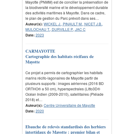
Mayotte (PNMM) est de concilier la préservation de
la biodiversité marine et le développement durable
des activités maritimes à Mayotte. Dans ce cadre,
le plan de gestion du Parc prévoit dans ses…
Auteur(s):
WICKEL J., PINAULT M., NICET J.B.,
MULOCHAU T., DURVILLE P., JAC C
Date:
2023
CARMAYOTTE
Cartographie des habitats récifaux de
Mayotte
Ce projet a permis de cartographier les habitats
marins récifo-lagonaires de Mayotte partir de
plusieurs supports : images aériennes (2016 BD
ORTHO® a 50 cm), hyperspectrales (Litto3D®
Océan Indien (2009‐2010), satellitaires (Pléiade
2018) et…
Auteur(s):
Centre Universitaire de Mayotte
Date:
2020
Ebauche de relevés standardisés des herbiers
intertidaux de Mayotte : premier bilan et