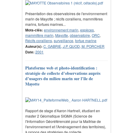
Présentation des observatoires de l'environnement
marin de Mayotte ; récifs coralliens, mammifères
marins, tortues marines...
Mots-clés:
environnement marin
,
espèces
,
mammifère marin
,
Mayotte
,
observatoire
,
ORC
,
Récifs coralliens
,
surveillance
,
tortue marine
Auteur(s):
C. GABRIE, J.P. QUOD, M. PORCHER
Date:
2001
Plateforme web et photo-identification :
stratégie de collecte d’observations auprès
d’usagers du milieu marin sur l’île de
Mayotte
Rapport de stage d'Aaron Hartnell, étudiant en
master 2 Géomatique SIGMA (Science de
l'Information Géoréférencéé pour la Maîtrise de
l'environnement et l'Aménagement des territoires),
à propos des stratégies de collecte