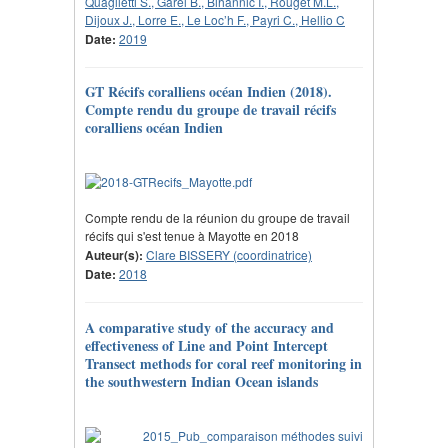
Quaglietti S., Garel B., Bihannic I., Rouget M.L.,
Dijoux J., Lorre E., Le Loc’h F., Payri C., Hellio C
Date:
2019
GT Récifs coralliens océan Indien (2018).
Compte rendu du groupe de travail récifs
coralliens océan Indien
Compte rendu de la réunion du groupe de travail
récifs qui s'est tenue à Mayotte en 2018
Auteur(s):
Clare BISSERY (coordinatrice)
Date:
2018
A comparative study of the accuracy and
effectiveness of Line and Point Intercept
Transect methods for coral reef monitoring in
the southwestern Indian Ocean islands