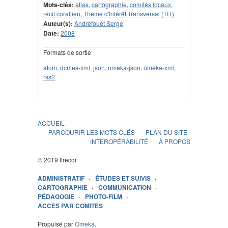
Mots-clés:
atlas
,
cartographie
,
comités locaux
,
récif corallien
,
Thème d'Intérêt Transversal (TIT)
Auteur(s):
Andréfouët Serge
Date:
2008
Formats de sortie
atom
,
dcmes-xml
,
json
,
omeka-json
,
omeka-xml
,
rss2
ACCUEIL
PARCOURIR LES MOTS CLÉS
PLAN DU SITE
INTEROPÉRABILITÉ
À PROPOS
© 2019 Ifrecor
ADMINISTRATIF
ÉTUDES ET SUIVIS
CARTOGRAPHIE
COMMUNICATION
PÉDAGOGIE
PHOTO-FILM
ACCÈS PAR COMITÉS
Propulsé par
Omeka
.