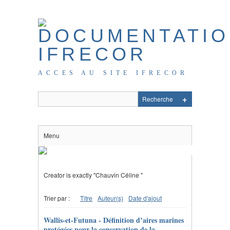
ACCES AU SITE IFRECOR
Menu
Creator is exactly "Chauvin Céline "
Trier par :
Titre
Auteur(s)
Date d'ajout
Wallis-et-Futuna - Définition d’aires marines
protégées pour la conservation de la