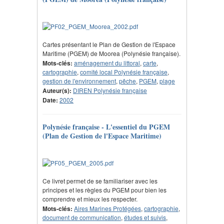
Cartes présentant le Plan de Gestion de l'Espace
Maritime (PGEM) de Moorea (Polynésie française).
Mots-clés:
aménagement du littoral
,
carte
,
cartographie
,
comité local Polynésie française
,
gestion de l'environnement
,
pêche
,
PGEM
,
plage
Auteur(s):
DIREN Polynésie française
Date:
2002
Polynésie française - L'essentiel du PGEM
(Plan de Gestion de l'Espace Maritime)
Ce livret permet de se familiariser avec les
principes et les règles du PGEM pour bien les
comprendre et mieux les respecter.
Mots-clés:
Aires Marines Protégées
,
cartographie
,
document de communication
,
études et suivis
,