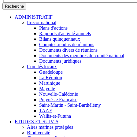
ADMINISTRATIF
Ifrecor national
Plans d'actions
Rapports d'activité annuels
Bilans quinquennaux
Comptes-rendus de réunions
Documents divers de réunions
Documents des membres du comité national
Documents juridiques
Comités locaux
Guadeloupe
La Réunion
Martinique
Mayotte
Nouvelle-Calédonie
Polynésie Française
Saint-Martin - Saint-Barthélémy
TAAF
Wallis-et-Futuna
ÉTUDES ET SUIVIS
Aires marines protégées
Biodiversité