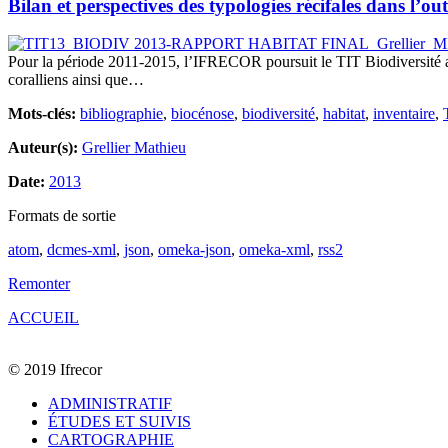
Bilan et perspectives des typologies récifales dans l’ou
Pour la période 2011-2015, l’IFRECOR poursuit le TIT Biodiversité avec
coralliens ainsi que…
Mots-clés:
bibliographie
,
biocénose
,
biodiversité
,
habitat
,
inventaire
,
Auteur(s):
Grellier Mathieu
Date:
2013
Formats de sortie
atom
,
dcmes-xml
,
json
,
omeka-json
,
omeka-xml
,
rss2
Remonter
ACCUEIL
© 2019 Ifrecor
ADMINISTRATIF
ÉTUDES ET SUIVIS
CARTOGRAPHIE