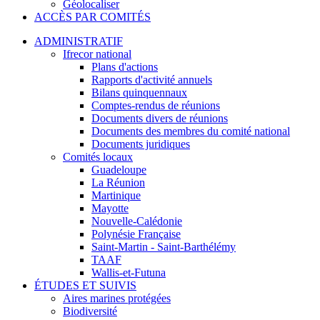
Géolocaliser
ACCÈS PAR COMITÉS
ADMINISTRATIF
Ifrecor national
Plans d'actions
Rapports d'activité annuels
Bilans quinquennaux
Comptes-rendus de réunions
Documents divers de réunions
Documents des membres du comité national
Documents juridiques
Comités locaux
Guadeloupe
La Réunion
Martinique
Mayotte
Nouvelle-Calédonie
Polynésie Française
Saint-Martin - Saint-Barthélémy
TAAF
Wallis-et-Futuna
ÉTUDES ET SUIVIS
Aires marines protégées
Biodiversité