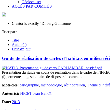
Géolocaliser
ACCÈS PAR COMITÉS
Creator is exactly "Dirberg Guillaume"
Trier par :
Titre
Auteur(s)
Date d'ajout
Guide de réalisation de cartes d’habitats en milieu réci
Présentation du guide en cours de réalisation dans le cadre de 
(i) permettre au gestionnaire de disposer de cartes…
Mots-clés:
cartographie
,
méthodologie
,
récif corallien
,
Thème d'Intérê
Auteur(s):
NICET Jean-Benoît
Date:
2013