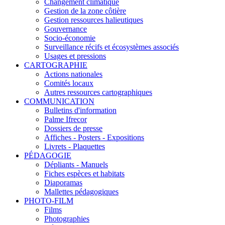
Changement climatique
Gestion de la zone côtière
Gestion ressources halieutiques
Gouvernance
Socio-économie
Surveillance récifs et écosystèmes associés
Usages et pressions
CARTOGRAPHIE
Actions nationales
Comités locaux
Autres ressources cartographiques
COMMUNICATION
Bulletins d'information
Palme Ifrecor
Dossiers de presse
Affiches - Posters - Expositions
Livrets - Plaquettes
PÉDAGOGIE
Dépliants - Manuels
Fiches espèces et habitats
Diaporamas
Mallettes pédagogiques
PHOTO-FILM
Films
Photographies