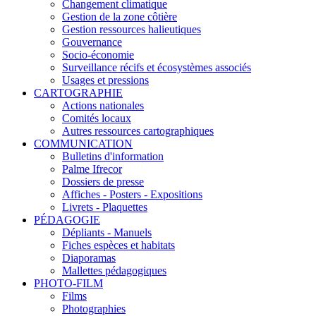
Changement climatique
Gestion de la zone côtière
Gestion ressources halieutiques
Gouvernance
Socio-économie
Surveillance récifs et écosystèmes associés
Usages et pressions
CARTOGRAPHIE
Actions nationales
Comités locaux
Autres ressources cartographiques
COMMUNICATION
Bulletins d'information
Palme Ifrecor
Dossiers de presse
Affiches - Posters - Expositions
Livrets - Plaquettes
PÉDAGOGIE
Dépliants - Manuels
Fiches espèces et habitats
Diaporamas
Mallettes pédagogiques
PHOTO-FILM
Films
Photographies