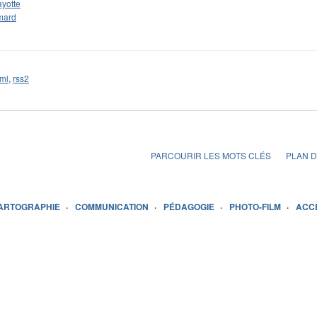
yotte
mard
ml
,
rss2
PARCOURIR LES MOTS CLÉS
PLAN D
ARTOGRAPHIE
COMMUNICATION
PÉDAGOGIE
PHOTO-FILM
ACC