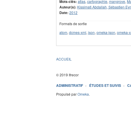
Mots-clés:
atlas
,
cartographie
,
mangrove
,
Ma
Auteur(s):
Kissimati Abdallah, Sébastien Ey
Date:
2012
Formats de sortie
atom
,
dcmes-xml
,
json
,
omeka-json
,
omeka-x
ACCUEIL
© 2019 Ifrecor
ADMINISTRATIF
ÉTUDES ET SUIVIS
C
Propulsé par
Omeka
.