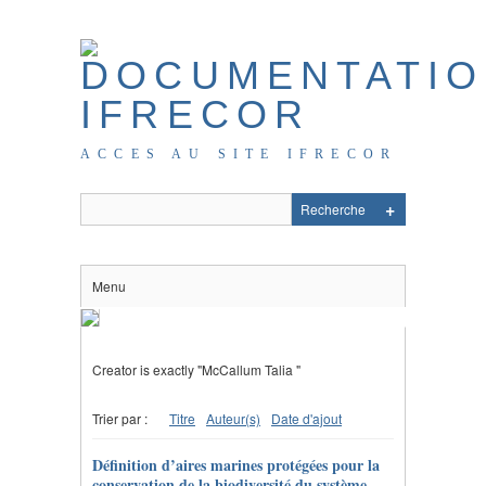
ACCES AU SITE IFRECOR
Menu
Creator is exactly "McCallum Talia "
Trier par :
Titre
Auteur(s)
Date d'ajout
Définition d’aires marines protégées pour la
conservation de la biodiversité du système