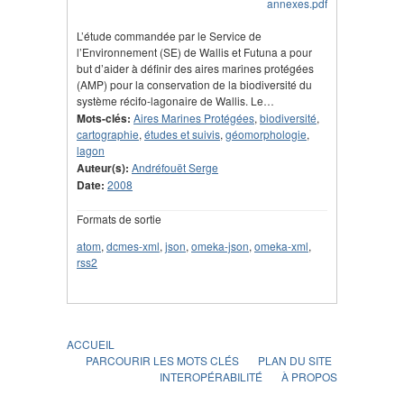
L’étude commandée par le Service de
l’Environnement (SE) de Wallis et Futuna a pour
but d’aider à définir des aires marines protégées
(AMP) pour la conservation de la biodiversité du
système récifo-lagonaire de Wallis. Le…
Mots-clés:
Aires Marines Protégées
,
biodiversité
,
cartographie
,
études et suivis
,
géomorphologie
,
lagon
Auteur(s):
Andréfouët Serge
Date:
2008
Formats de sortie
atom
,
dcmes-xml
,
json
,
omeka-json
,
omeka-xml
,
rss2
ACCUEIL
PARCOURIR LES MOTS CLÉS
PLAN DU SITE
INTEROPÉRABILITÉ
À PROPOS