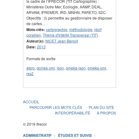
le cadre de l’IFRECOR (TIT Cartographie) :
Ministères Outre Mer, Ecologie, AAMP, DEAL,
ARVAM, IFREMER, IRD, MNHN, PARETO, S2C.
Objectifs : (i) permettre au gestionnaire de disposer
de cartes…
Mots-clés:
cartographie
,
méthodologie
,
récif
corallien
,
Thème d'Intérêt Transversal (TIT)
Auteur(s):
NICET Jean-Benoît
Date:
2013
Formats de sortie
atom
,
dcmes-xml
,
json
,
omeka-json
,
omeka-xml
,
rss2
ACCUEIL
PARCOURIR LES MOTS CLÉS
PLAN DU SITE
INTEROPÉRABILITÉ
À PROPOS
© 2019 Ifrecor
ADMINISTRATIF
ÉTUDES ET SUIVIS