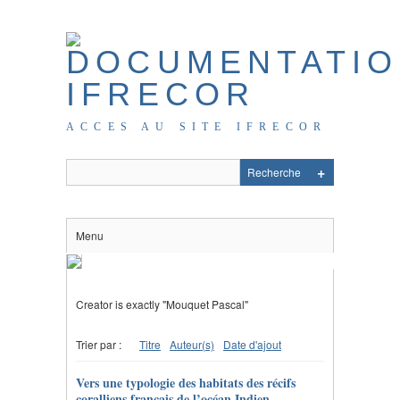
ACCES AU SITE IFRECOR
Menu
Creator is exactly "Mouquet Pascal"
Trier par :
Titre
Auteur(s)
Date d'ajout
Vers une typologie des habitats des récifs
coralliens français de l’océan Indien