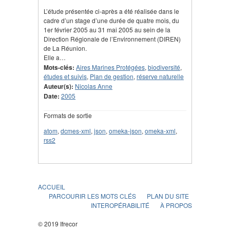
L’étude présentée ci-après a été réalisée dans le
cadre d’un stage d’une durée de quatre mois, du
1er février 2005 au 31 mai 2005 au sein de la
Direction Régionale de l’Environnement (DIREN)
de La Réunion.
Elle a…
Mots-clés:
Aires Marines Protégées
,
biodiversité
,
études et suivis
,
Plan de gestion
,
réserve naturelle
Auteur(s):
Nicolas Anne
Date:
2005
Formats de sortie
atom
,
dcmes-xml
,
json
,
omeka-json
,
omeka-xml
,
rss2
ACCUEIL
PARCOURIR LES MOTS CLÉS
PLAN DU SITE
INTEROPÉRABILITÉ
À PROPOS
© 2019 Ifrecor