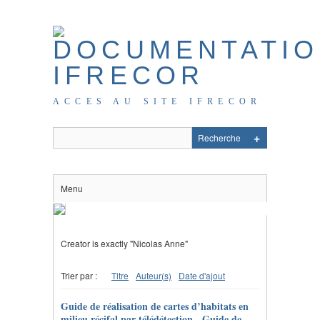
ACCES AU SITE IFRECOR
Menu
Creator is exactly "Nicolas Anne"
Trier par :
Titre
Auteur(s)
Date d'ajout
Guide de réalisation de cartes d’habitats en
milieu récifal par télédétection - Guide de