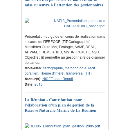
mise eu œuvre à l’attention des gestionnaires
Présentation du guide en cours de réalisation dans
le cadre de l’IFRECOR (TIT Cartographie) :
Ministères Outre Mer, Ecologie, AAMP, DEAL,
ARVAM, IFREMER, IRD, MNHN, PARETO, S2C.
Objectifs : (i) permettre au gestionnaire de disposer
de cartes…
Mots-clés:
cartographie
,
méthodologie
,
récif
corallien
,
Thème d'Intérêt Transversal (TIT)
Auteur(s):
NICET Jean-Benoît
Date:
2013
La Réunion - Contribution pour
l’élaboration d’un plan de gestion de la
Réserve Naturelle Marine de La Réunion