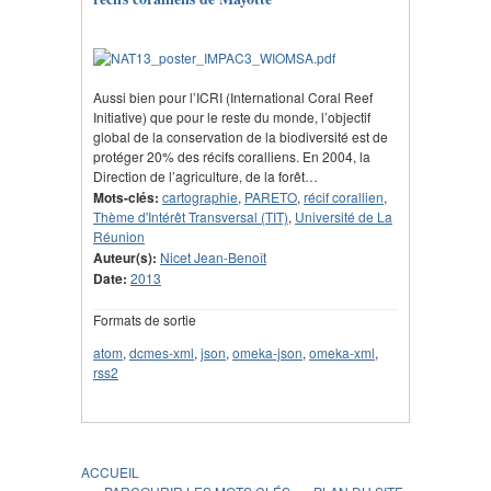
Aussi bien pour l’ICRI (International Coral Reef
Initiative) que pour le reste du monde, l’objectif
global de la conservation de la biodiversité est de
protéger 20% des récifs coralliens. En 2004, la
Direction de l’agriculture, de la forêt…
Mots-clés:
cartographie
,
PARETO
,
récif corallien
,
Thème d'Intérêt Transversal (TIT)
,
Université de La
Réunion
Auteur(s):
Nicet Jean-Benoît
Date:
2013
Formats de sortie
atom
,
dcmes-xml
,
json
,
omeka-json
,
omeka-xml
,
rss2
ACCUEIL