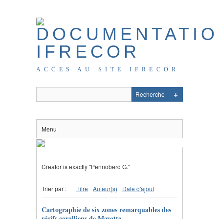
ACCES AU SITE IFRECOR
Menu
Creator is exactly "Pennoberd G."
Trier par :
Titre
Auteur(s)
Date d'ajout
Cartographie de six zones remarquables des
récifs coralliens de Mayotte