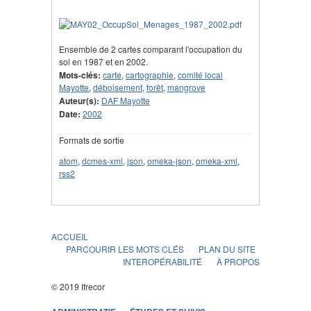
Ensemble de 2 cartes comparant l'occupation du
sol en 1987 et en 2002.
Mots-clés:
carte
,
cartographie
,
comité local
Mayotte
,
déboisement
,
forêt
,
mangrove
Auteur(s):
DAF Mayotte
Date:
2002
Formats de sortie
atom
,
dcmes-xml
,
json
,
omeka-json
,
omeka-xml
,
rss2
ACCUEIL
PARCOURIR LES MOTS CLÉS
PLAN DU SITE
INTEROPÉRABILITÉ
À PROPOS
© 2019 Ifrecor