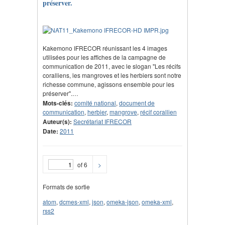
préserver.
Kakemono IFRECOR réunissant les 4 images
utilisées pour les affiches de la campagne de
communication de 2011, avec le slogan "Les récifs
coralliens, les mangroves et les herbiers sont notre
richesse commune, agissons ensemble pour les
préserver".…
Mots-clés:
comité national
,
document de
communication
,
herbier
,
mangrove
,
récif corallien
Auteur(s):
Secrétariat IFRECOR
Date:
2011
of 6
>
Formats de sortie
atom
,
dcmes-xml
,
json
,
omeka-json
,
omeka-xml
,
rss2