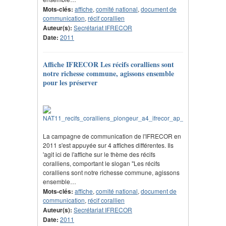
Mots-clés:
affiche
,
comité national
,
document de
communication
,
récif corallien
Auteur(s):
Secrétariat IFRECOR
Date:
2011
Affiche IFRECOR Les récifs coralliens sont
notre richesse commune, agissons ensemble
pour les préserver
La campagne de communication de l'IFRECOR en
2011 s'est appuyée sur 4 affiches différentes. Ils
'agit ici de l'affiche sur le thème des récifs
coralliens, comportant le slogan "Les récifs
coralliens sont notre richesse commune, agissons
ensemble…
Mots-clés:
affiche
,
comité national
,
document de
communication
,
récif corallien
Auteur(s):
Secrétariat IFRECOR
Date:
2011