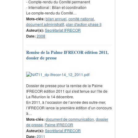
- Compte-rendu du Comité permanent
- International : Bilan et coordination
Le compte-rendu du Comité…
Mots-clés:
bilan annuel
,
comité national
,
document administratif
,
plan d'action phase II
Auteur(s):
Secrétariat IFRECOR
Date:
2008
Remise de la Palme IFRECOR édition 2011,
dossier de presse
Dossier de presse pour la remise de la Palme
IFRECOR édition 2011 qui s'est tenue sur l'île de
La Réunion le 14 décembre.
En 2011, à l’occasion de l’année des outre-mer,
l’IFRECOR lance la première édition d’un concours
à…
Mots-clés:
document de communication
,
dossier
de presse
,
Palme IFRECOR
Auteur(s):
Secrétariat IFRECOR
Date:
2011