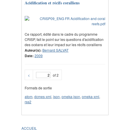
Acidification et récifs coralliens
Ce rapport, édité dans le cadre du programme
CRISP, fait le point sur les questions d'acidification
des océans et leur impact sur les récifs coralliens
Auteur(s):
Bernard SALVAT
Date:
2009
<
of 2
Formats de sortie
atom
,
dcmes-xml
,
json
,
omeka-json
,
omeka-xml
,
rss2
ACCUEIL