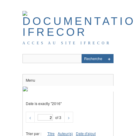
ACCES AU SITE IFRECOR
Menu
Date is exactly "2016"
<
of 3
>
Trier par :
Titre
Auteur(s)
Date d'ajout