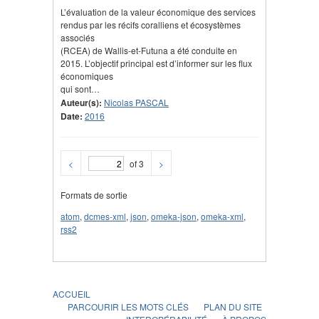
L’évaluation de la valeur économique des services
rendus par les récifs coralliens et écosystèmes
associés
(RCEA) de Wallis-et-Futuna a été conduite en
2015. L’objectif principal est d’informer sur les flux
économiques
qui sont…
Auteur(s):
Nicolas PASCAL
Date:
2016
<
of 3
>
Formats de sortie
atom
,
dcmes-xml
,
json
,
omeka-json
,
omeka-xml
,
rss2
ACCUEIL
PARCOURIR LES MOTS CLÉS
PLAN DU SITE