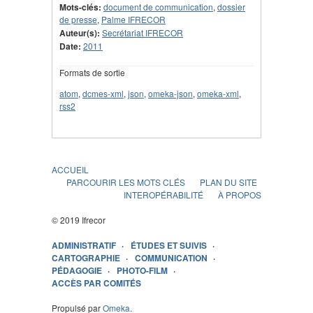
Mots-clés:
document de communication
,
dossier
de presse
,
Palme IFRECOR
Auteur(s):
Secrétariat IFRECOR
Date:
2011
Formats de sortie
atom
,
dcmes-xml
,
json
,
omeka-json
,
omeka-xml
,
rss2
ACCUEIL
PARCOURIR LES MOTS CLÉS
PLAN DU SITE
INTEROPÉRABILITÉ
À PROPOS
© 2019 Ifrecor
ADMINISTRATIF
ÉTUDES ET SUIVIS
CARTOGRAPHIE
COMMUNICATION
PÉDAGOGIE
PHOTO-FILM
ACCÈS PAR COMITÉS
Propulsé par
Omeka
.