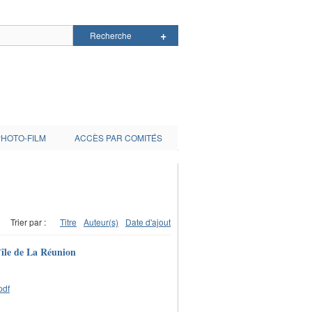
PHOTO-FILM
ACCÈS PAR COMITÉS
Trier par :
Titre
Auteur(s)
Date d'ajout
’île de La Réunion