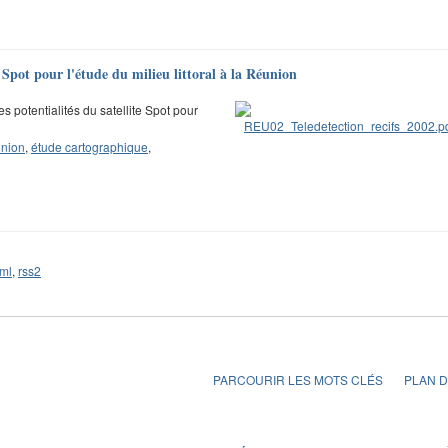
 Spot pour l'étude du milieu littoral à la Réunion
 potentialités du satellite Spot pour
union
,
étude cartographique
,
ml
,
rss2
PARCOURIR LES MOTS CLÉS
PLAN D