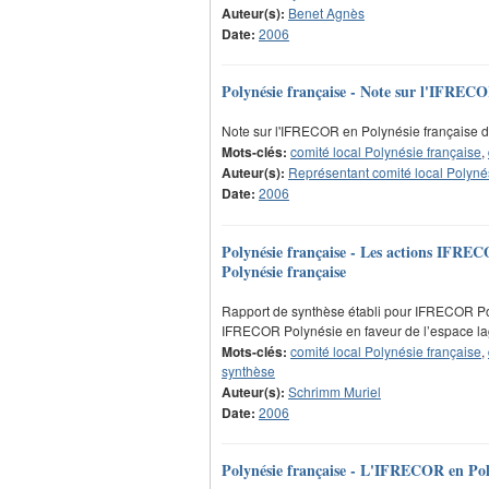
Auteur(s):
Benet Agnès
Date:
2006
Polynésie française - Note sur l'IFRECO
Note sur l'IFRECOR en Polynésie française d
Mots-clés:
comité local Polynésie française
,
Auteur(s):
Représentant comité local Polyné
Date:
2006
Polynésie française - Les actions IFRECO
Polynésie française
Rapport de synthèse établi pour IFRECOR Po
IFRECOR Polynésie en faveur de l’espace lag
Mots-clés:
comité local Polynésie française
,
synthèse
Auteur(s):
Schrimm Muriel
Date:
2006
Polynésie française - L'IFRECOR en Pol