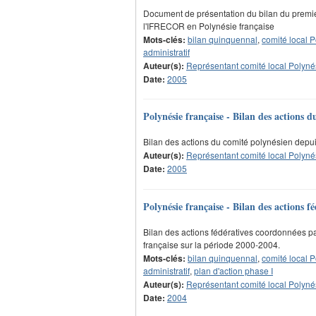
Document de présentation du bilan du premi
l'IFRECOR en Polynésie française
Mots-clés:
bilan quinquennal
,
comité local P
administratif
Auteur(s):
Représentant comité local Polyné
Date:
2005
Polynésie française - Bilan des actions 
Bilan des actions du comité polynésien depui
Auteur(s):
Représentant comité local Polyné
Date:
2005
Polynésie française - Bilan des actions 
Bilan des actions fédératives coordonnées p
française sur la période 2000-2004.
Mots-clés:
bilan quinquennal
,
comité local P
administratif
,
plan d'action phase I
Auteur(s):
Représentant comité local Polyné
Date:
2004