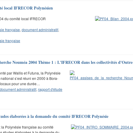
mité local IFRECOR Polynésien
2004 du comité local IFRECOR
sie française
,
document administratif
,
sie française
recherche Nouméa 2004 Thème 1 : L'IFRECOR dans les collectivités d'Outr
té par Wallis et Futuna, la Polynésie
 national s’est réuni en 2000 à Bora-
et locaux pour une durée…
document administratif
,
rapport d'étude
s études élaborées à la demande du comité IFRECOR Polynésie
a Polynésie française au comité
des études élaborées à la demande du