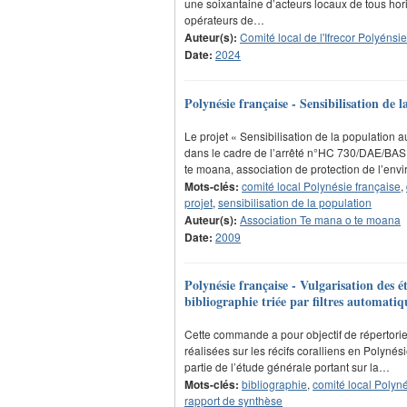
une soixantaine d’acteurs locaux de tous horiz
opérateurs de…
Auteur(s):
Comité local de l'Ifrecor Polyénsie
Date:
2024
Polynésie française - Sensibilisation de
Le projet « Sensibilisation de la population
dans le cadre de l’arrêté n°HC 730/DAE/B
te moana, association de protection de l’en
Mots-clés:
comité local Polynésie française
,
projet
,
sensibilisation de la population
Auteur(s):
Association Te mana o te moana
Date:
2009
Polynésie française - Vulgarisation des ét
bibliographie triée par filtres automatiq
Cette commande a pour objectif de répertorier
réalisées sur les récifs coralliens en Polynés
partie de l’étude générale portant sur la…
Mots-clés:
bibliographie
,
comité local Polyné
rapport de synthèse