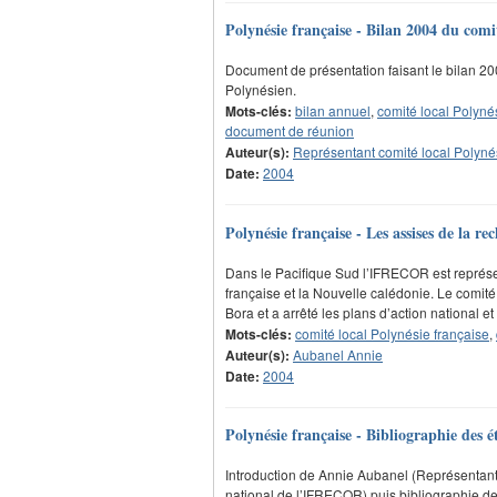
Polynésie française - Bilan 2004 du co
Document de présentation faisant le bilan 
Polynésien.
Mots-clés:
bilan annuel
,
comité local Polyné
document de réunion
Auteur(s):
Représentant comité local Polyné
Date:
2004
Polynésie française - Les assises de la 
Dans le Pacifique Sud l’IFRECOR est représen
française et la Nouvelle calédonie. Le comité
Bora et a arrêté les plans d’action national 
Mots-clés:
comité local Polynésie française
,
Auteur(s):
Aubanel Annie
Date:
2004
Polynésie française - Bibliographie de
Introduction de Annie Aubanel (Représentant l
national de l’IFRECOR) puis bibliographie 