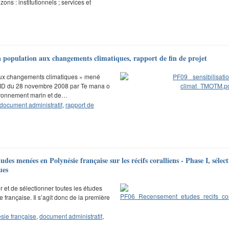
ons : institutionnels ; services et
 la population aux changements climatiques, rapport de fin de projet
 aux changements climatiques » mené
ASID du 28 novembre 2008 par Te mana o
vironnement marin et de…
document administratif
,
rapport de
udes menées en Polynésie française sur les récifs coralliens - Phase I, sélect
ues
 et de sélectionner toutes les études
ie française. Il s’agit donc de la première
sie française
,
document administratif
,