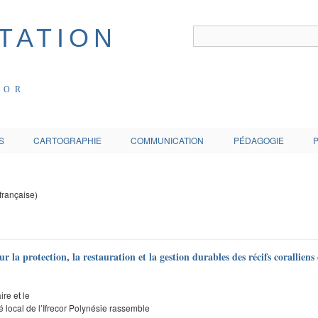
COR
S
CARTOGRAPHIE
COMMUNICATION
PÉDAGOGIE
française)
 la protection, la restauration et la gestion durables des récifs coralliens
re et le
é local de l’Ifrecor Polynésie rassemble