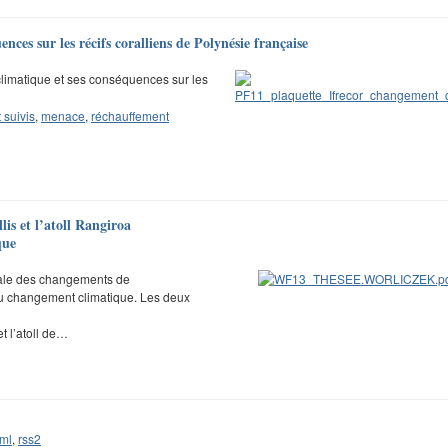
ces sur les récifs coralliens de Polynésie française
limatique et ses conséquences sur les
 suivis
,
menace
,
réchauffement
llis et l’atoll Rangiroa
que
ocale des changements de
 du changement climatique. Les deux
et l’atoll de…
ml
,
rss2