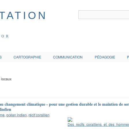
COR
S
CARTOGRAPHIE
COMMUNICATION
PÉDAGOGIE
s locaux
 au changement climatique - pour une gestion durable et le maintien de ser
 Indien
ème
,
océan indien
,
récif corallien