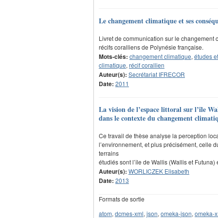
Le changement climatique et ses conséquen
Livret de communication sur le changement c
récifs coralliens de Polynésie française.
Mots-clés:
changement climatique
,
études et
climatique
,
récif corallien
Auteur(s):
Secrétariat IFRECOR
Date:
2011
La vision de l’espace littoral sur l’île Wa
dans le contexte du changement climati
Ce travail de thèse analyse la perception l
l’environnement, et plus précisément, celle
terrains
étudiés sont l’île de Wallis (Wallis et Futuna) 
Auteur(s):
WORLICZEK Elisabeth
Date:
2013
Formats de sortie
atom
,
dcmes-xml
,
json
,
omeka-json
,
omeka-x