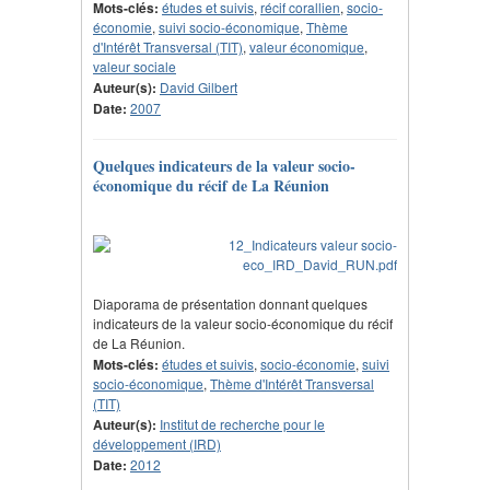
Mots-clés:
études et suivis
,
récif corallien
,
socio-
économie
,
suivi socio-économique
,
Thème
d'Intérêt Transversal (TIT)
,
valeur économique
,
valeur sociale
Auteur(s):
David Gilbert
Date:
2007
Quelques indicateurs de la valeur socio-
économique du récif de La Réunion
Diaporama de présentation donnant quelques
indicateurs de la valeur socio-économique du récif
de La Réunion.
Mots-clés:
études et suivis
,
socio-économie
,
suivi
socio-économique
,
Thème d'Intérêt Transversal
(TIT)
Auteur(s):
Institut de recherche pour le
développement (IRD)
Date:
2012