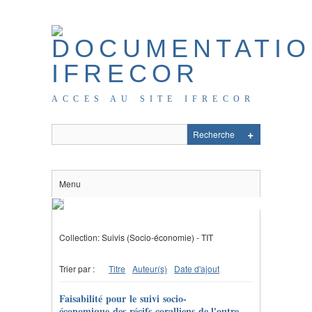
ACCES AU SITE IFRECOR
Menu
Collection: Suivis (Socio-économie) - TIT
Trier par :
Titre
Auteur(s)
Date d'ajout
Faisabilité pour le suivi socio-
économique des récifs coralliens de l'outre-