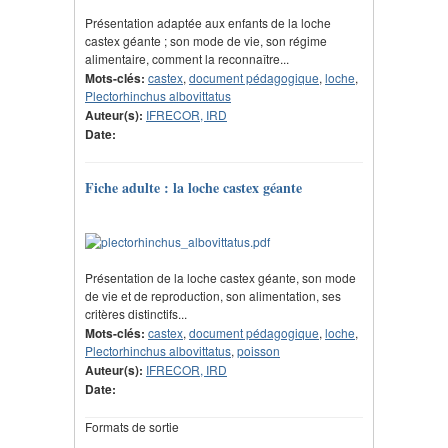
Présentation adaptée aux enfants de la loche
castex géante ; son mode de vie, son régime
alimentaire, comment la reconnaître...
Mots-clés:
castex
,
document pédagogique
,
loche
,
Plectorhinchus albovittatus
Auteur(s):
IFRECOR, IRD
Date:
Fiche adulte : la loche castex géante
Présentation de la loche castex géante, son mode
de vie et de reproduction, son alimentation, ses
critères distinctifs...
Mots-clés:
castex
,
document pédagogique
,
loche
,
Plectorhinchus albovittatus
,
poisson
Auteur(s):
IFRECOR, IRD
Date:
Formats de sortie