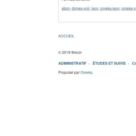
atom
,
dcmes-xml
,
json
,
omeka-json
,
omeka-x
ACCUEIL
© 2019 Ifrecor
ADMINISTRATIF
ÉTUDES ET SUIVIS
C
Propulsé par
Omeka
.