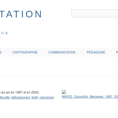
COR
S
CARTOGRAPHIE
COMMUNICATION
PÉDAGOGIE
 du sol en 1987 et en 2002.
Mayotte
,
déboisement
,
forêt
,
mangrove