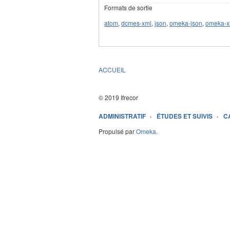
Formats de sortie
atom
,
dcmes-xml
,
json
,
omeka-json
,
omeka-x
ACCUEIL
© 2019 Ifrecor
ADMINISTRATIF
ÉTUDES ET SUIVIS
C
Propulsé par
Omeka
.