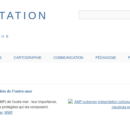
COR
S
CARTOGRAPHIE
COMMUNICATION
PÉDAGOGIE
ités de l'outre-mer
P) de l'outre-mer : leur importance,
èces protégées qui les composent.
er
,
WWF