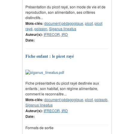
Présentation du picot rayé, son mode de vie et de
reproduction, son alimentation, ses critères
distinctifs...
Mots-clés:
document pédagogique
,
picot
,
picot
rayé
,
poisson
,
Siganus lineatus
Auteur(s):
IFRECOR, IRD
Date:
Fiche enfant : le picot rayé
Fiche présentative du picot rayé destinée aux
enfants ; son habitat, son régime alimentaire,
comment le reconnaître...
Mots-clés:
document pédagogique
,
picot
,
poissob
,
Siganus lineatus
Auteur(s):
IFRECOR, IRD
Date:
Formats de sortie