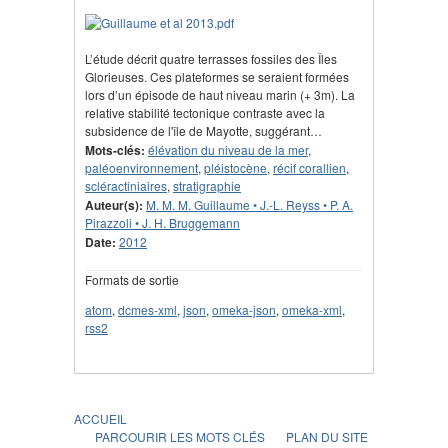
L’étude décrit quatre terrasses fossiles des Îles
Glorieuses. Ces plateformes se seraient formées
lors d’un épisode de haut niveau marin (+ 3m). La
relative stabilité tectonique contraste avec la
subsidence de l'île de Mayotte, suggérant…
Mots-clés:
élévation du niveau de la mer
,
paléoenvironnement
,
pléistocène
,
récif corallien
,
scléractiniaires
,
stratigraphie
Auteur(s):
M. M. M. Guillaume • J.-L. Reyss • P. A.
Pirazzoli • J. H. Bruggemann
Date:
2012
Formats de sortie
atom
,
dcmes-xml
,
json
,
omeka-json
,
omeka-xml
,
rss2
ACCUEIL
PARCOURIR LES MOTS CLÉS
PLAN DU SITE