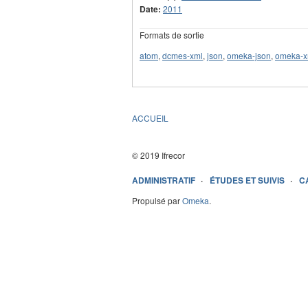
Date:
2011
Formats de sortie
atom
,
dcmes-xml
,
json
,
omeka-json
,
omeka-x
ACCUEIL
© 2019 Ifrecor
ADMINISTRATIF
ÉTUDES ET SUIVIS
C
Propulsé par
Omeka
.