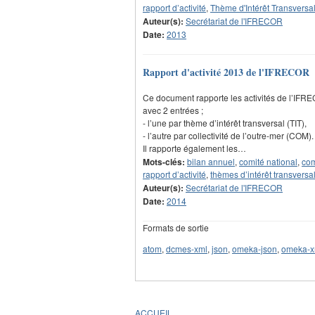
rapport d’activité
,
Thème d'Intérêt Transversal
Auteur(s):
Secrétariat de l'IFRECOR
Date:
2013
Rapport d'activité 2013 de l'IFRECOR
Ce document rapporte les activités de l’IF
avec 2 entrées ;
- l’une par thème d’intérêt transversal (TIT),
- l’autre par collectivité de l’outre-mer (COM).
Il rapporte également les…
Mots-clés:
bilan annuel
,
comité national
,
com
rapport d’activité
,
thèmes d’intérêt transversal
Auteur(s):
Secrétariat de l'IFRECOR
Date:
2014
Formats de sortie
atom
,
dcmes-xml
,
json
,
omeka-json
,
omeka-x
ACCUEIL