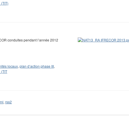
 (TIT)
RECOR conduites pendant l’année 2012
ités locaux
,
plan d’action phase III
,
 (TIT
ml
,
rss2