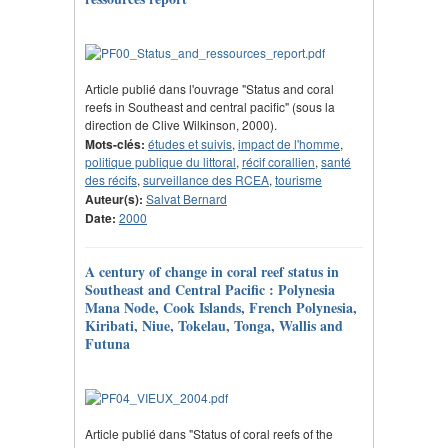
Article publié dans l'ouvrage "Status and coral
reefs in Southeast and central pacific" (sous la
direction de Clive Wilkinson, 2000).
Mots-clés:
études et suivis
,
impact de l'homme
,
politique publique du littoral
,
récif corallien
,
santé
des récifs
,
surveillance des RCEA
,
tourisme
Auteur(s):
Salvat Bernard
Date:
2000
A century of change in coral reef status in
Southeast and Central Pacific : Polynesia
Mana Node, Cook Islands, French Polynesia,
Kiribati, Niue, Tokelau, Tonga, Wallis and
Futuna
Article publié dans "Status of coral reefs of the