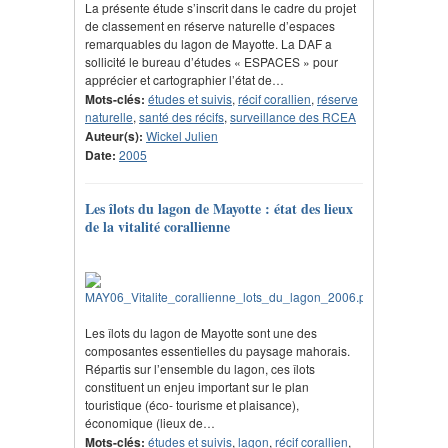
La présente étude s’inscrit dans le cadre du projet
de classement en réserve naturelle d’espaces
remarquables du lagon de Mayotte. La DAF a
sollicité le bureau d’études « ESPACES » pour
apprécier et cartographier l’état de…
Mots-clés:
études et suivis
,
récif corallien
,
réserve
naturelle
,
santé des récifs
,
surveillance des RCEA
Auteur(s):
Wickel Julien
Date:
2005
Les îlots du lagon de Mayotte : état des lieux
de la vitalité corallienne
Les îlots du lagon de Mayotte sont une des
composantes essentielles du paysage mahorais.
Répartis sur l’ensemble du lagon, ces îlots
constituent un enjeu important sur le plan
touristique (éco- tourisme et plaisance),
économique (lieux de…
Mots-clés:
études et suivis
,
lagon
,
récif corallien
,