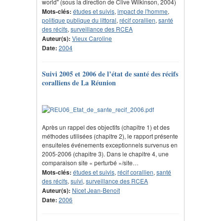
world" (sous la direction de Clive Wilkinson, 2004)
Mots-clés:
études et suivis
,
impact de l'homme
,
politique publique du littoral
,
récif corallien
,
santé
des récifs
,
surveillance des RCEA
Auteur(s):
Vieux Caroline
Date:
2004
Suivi 2005 et 2006 de l’état de santé des récifs
coralliens de La Réunion
Après un rappel des objectifs (chapitre 1) et des
méthodes utilisées (chapitre 2), le rapport présente
ensuiteles événements exceptionnels survenus en
2005-2006 (chapitre 3). Dans le chapitre 4, une
comparaison site « perturbé »/site…
Mots-clés:
études et suivis
,
récif corallien
,
santé
des récifs
,
suivi
,
surveillance des RCEA
Auteur(s):
Nicet Jean-Benoît
Date:
2006