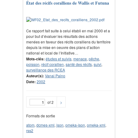
État des récifs coralliens de Wallis et Futuna
Ce rapport fait suite à celui établi en mai 2000 et a
pour but d’évaluer les résultats des actions
menées en faveur des récifs coralliens du territoire
depuis la mise en oeuvre des plans d’action
national et local de l’Initiative…
Mots-clés:
études et suivis
,
menace
,
pêche
,
poisson
,
récif corallien
,
santé des récifs
,
suivi
,
surveillance des RCEA
Auteur(s):
Vanai Paino
Date:
2002
of 2
>
Formats de sortie
atom
,
dcmes-xml
,
json
,
omeka-json
,
omeka-xml
,
rss2