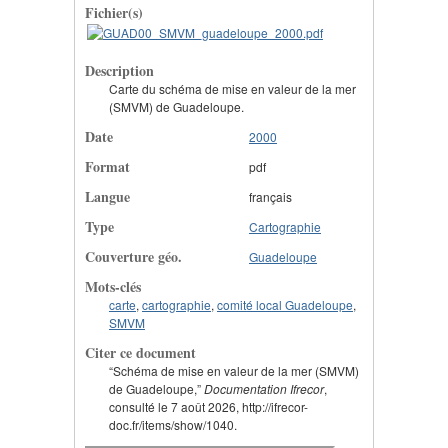
Fichier(s)
Description
Carte du schéma de mise en valeur de la mer
(SMVM) de Guadeloupe.
Date
2000
Format
pdf
Langue
français
Type
Cartographie
Couverture géo.
Guadeloupe
Mots-clés
carte
,
cartographie
,
comité local Guadeloupe
,
SMVM
Citer ce document
“Schéma de mise en valeur de la mer (SMVM)
de Guadeloupe,”
Documentation Ifrecor
,
consulté le 7 août 2026, http://ifrecor-
doc.fr/items/show/1040.