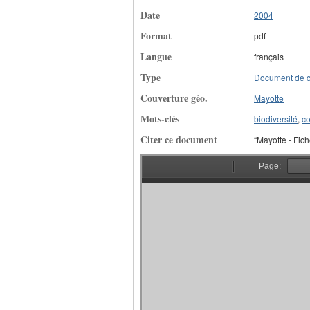
Date
2004
Format
pdf
Langue
français
Type
Document de 
Couverture géo.
Mayotte
Mots-clés
biodiversité
,
co
Citer ce document
“Mayotte - Fic