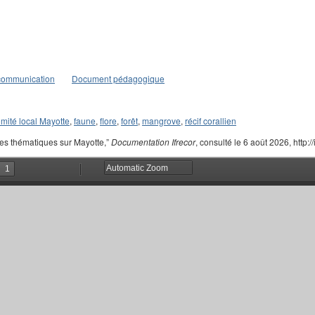
communication
Document pédagogique
mité local Mayotte
,
faune
,
flore
,
forêt
,
mangrove
,
récif corallien
hes thématiques sur Mayotte,”
Documentation Ifrecor
, consulté le 6 août 2026, http:/