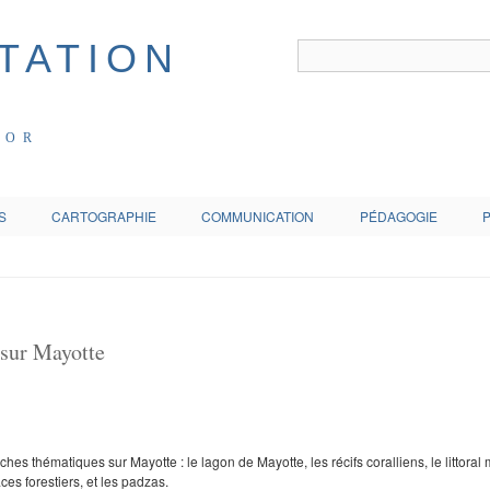
COR
S
CARTOGRAPHIE
COMMUNICATION
PÉDAGOGIE
 sur Mayotte
hes thématiques sur Mayotte : le lagon de Mayotte, les récifs coralliens, le littoral
ces forestiers, et les padzas.