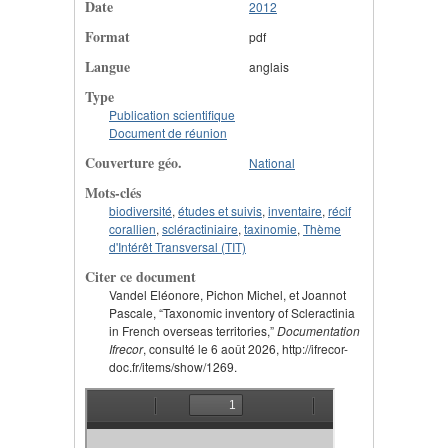
Date
2012
Format
pdf
Langue
anglais
Type
Publication scientifique
Document de réunion
Couverture géo.
National
Mots-clés
biodiversité
,
études et suivis
,
inventaire
,
récif
corallien
,
scléractiniaire
,
taxinomie
,
Thème
d'Intérêt Transversal (TIT)
Citer ce document
Vandel Eléonore, Pichon Michel, et Joannot
Pascale, “Taxonomic inventory of Scleractinia
in French overseas territories,”
Documentation
Ifrecor
, consulté le 6 août 2026, http://ifrecor-
doc.fr/items/show/1269.