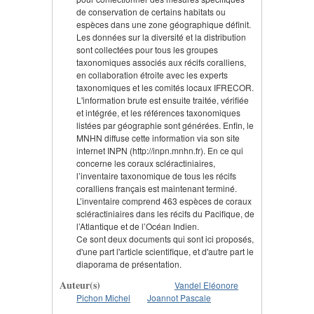
de conservation de certains habitats ou
espèces dans une zone géographique définit.
Les données sur la diversité et la distribution
sont collectées pour tous les groupes
taxonomiques associés aux récifs coralliens,
en collaboration étroite avec les experts
taxonomiques et les comités locaux IFRECOR.
L'information brute est ensuite traitée, vérifiée
et intégrée, et les références taxonomiques
listées par géographie sont générées. Enfin, le
MNHN diffuse cette information via son site
internet INPN (http://inpn.mnhn.fr). En ce qui
concerne les coraux scléractiniaires,
l’inventaire taxonomique de tous les récifs
coralliens français est maintenant terminé.
L’inventaire comprend 463 espèces de coraux
scléractiniaires dans les récifs du Pacifique, de
l’Atlantique et de l’Océan Indien.
Ce sont deux documents qui sont ici proposés,
d'une part l'article scientifique, et d'autre part le
diaporama de présentation.
Auteur(s)
Vandel Eléonore
Pichon Michel
Joannot Pascale