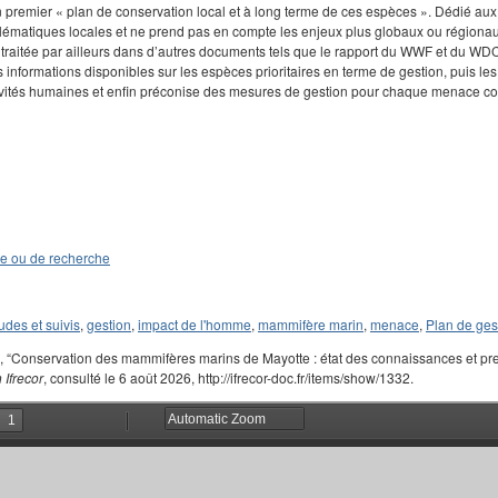
premier « plan de conservation local et à long terme de ces espèces ». Dédié aux 
blématiques locales et ne prend pas en compte les enjeux plus globaux ou régio
traitée par ailleurs dans d’autres documents tels que le rapport du WWF et du WDCS 
s informations disponibles sur les espèces prioritaires en terme de gestion, puis le
tivités humaines et enfin préconise des mesures de gestion pour chaque menace con
de ou de recherche
udes et suivis
,
gestion
,
impact de l'homme
,
mammifère marin
,
menace
,
Plan de ges
e, “Conservation des mammifères marins de Mayotte : état des connaissances et pr
Ifrecor
, consulté le 6 août 2026, http://ifrecor-doc.fr/items/show/1332.