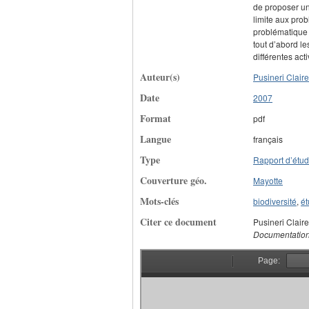
de proposer un 
limite aux pro
problématique 
tout d’abord le
différentes ac
Auteur(s)
Pusineri Claire
Date
2007
Format
pdf
Langue
français
Type
Rapport d’étu
Couverture géo.
Mayotte
Mots-clés
biodiversité
,
ét
Citer ce document
Pusineri Clair
Documentation 