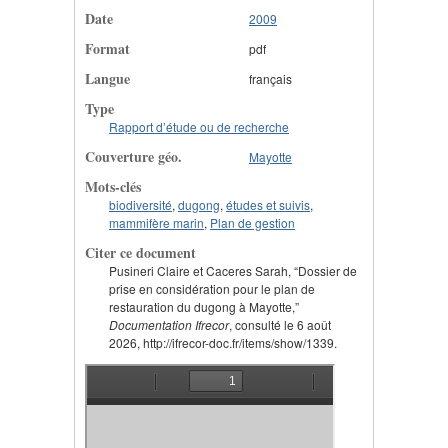
Date
2009
Format
pdf
Langue
français
Type
Rapport d’étude ou de recherche
Couverture géo.
Mayotte
Mots-clés
biodiversité
,
dugong
,
études et suivis
,
mammifère marin
,
Plan de gestion
Citer ce document
Pusineri Claire et Caceres Sarah, “Dossier de
prise en considération pour le plan de
restauration du dugong à Mayotte,”
Documentation Ifrecor
, consulté le 6 août
2026, http://ifrecor-doc.fr/items/show/1339.