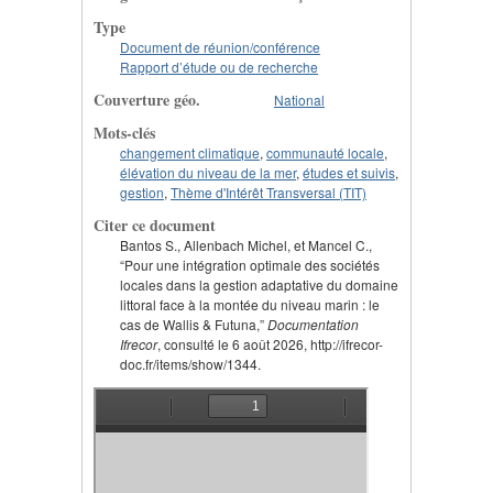
Type
Document de réunion/conférence
Rapport d’étude ou de recherche
Couverture géo.
National
Mots-clés
changement climatique
,
communauté locale
,
élévation du niveau de la mer
,
études et suivis
,
gestion
,
Thème d'Intérêt Transversal (TIT)
Citer ce document
Bantos S., Allenbach Michel, et Mancel C.,
“Pour une intégration optimale des sociétés
locales dans la gestion adaptative du domaine
littoral face à la montée du niveau marin : le
cas de Wallis & Futuna,”
Documentation
Ifrecor
, consulté le 6 août 2026, http://ifrecor-
doc.fr/items/show/1344.