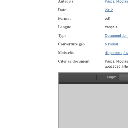
Auteur(s)
Pascal Nicolas
Date
2012
Format
pdf
Langue
français
Type
Document de r
Couverture géo.
National
Mots-clés
diaporama
,
étu
Citer ce document
Pascal Nicolas
août 2026, http