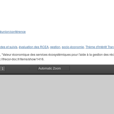
éunion/conférence
des et suivis
,
évaluation des RCEA
,
gestion
,
socio-économie
,
Thème d'Intérêt Tran
, “Valeur économique des services écosystémiques pour l'aide à la gestion des réci
://ifrecor-doc.fr/items/show/1416.