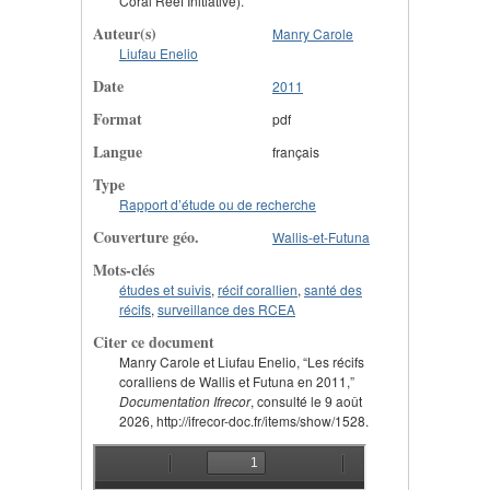
Coral Reef Initiative).
Auteur(s)
Manry Carole
Liufau Enelio
Date
2011
Format
pdf
Langue
français
Type
Rapport d’étude ou de recherche
Couverture géo.
Wallis-et-Futuna
Mots-clés
études et suivis
,
récif corallien
,
santé des
récifs
,
surveillance des RCEA
Citer ce document
Manry Carole et Liufau Enelio, “Les récifs
coralliens de Wallis et Futuna en 2011,”
Documentation Ifrecor
, consulté le 9 août
2026, http://ifrecor-doc.fr/items/show/1528.