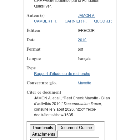
CAMPAIGN soutenue par la Fondation
Quiksilver.
Auteur(s)
JAMON A.
CAMBERT H.
GARNIER R.
QUOD J.P.
Éditeur
IFRECOR
Date
2010
Format
pdf
Langue
français
Type
Rapport d’étude ou de recherche
Couverture géo.
Mayotte
Citer ce document
JAMON A. et al., “Reef Check Mayotte - Bilan
d’activités 2010,”
Documentation Ifrecor
,
consulté le 9 août 2026, http://ifrecor-
doc.fr/items/show/1635.