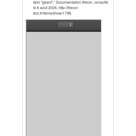
épic "géant",”
Documentation Ifrecor
, consulté
le 6 août 2026, http://ifrecor-
doc.fr/items/show/1798.