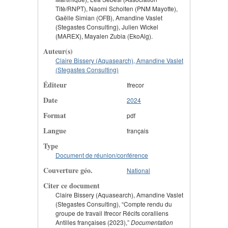
Titè/RNPT), Naomi Scholten (PNM Mayotte),
Gaëlle Simian (OFB), Amandine Vaslet
(Stegastes Consulting), Julien Wickel
(MAREX), Mayalen Zubia (EkoAlg).
Auteur(s)
Claire Bissery (Aquasearch), Amandine Vaslet
(Stegastes Consulting)
Éditeur
Ifrecor
Date
2024
Format
pdf
Langue
français
Type
Document de réunion/conférence
Couverture géo.
National
Citer ce document
Claire Bissery (Aquasearch), Amandine Vaslet
(Stegastes Consulting), “Compte rendu du
groupe de travail Ifrecor Récifs coralliens
Antilles françaises (2023),”
Documentation