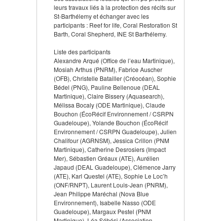
leurs travaux liés à la protection des récifs sur
St-Barthélemy et échanger avec les
participants : Reef for life, Coral Restoration St
Barth, Coral Shepherd, INE St Barthélemy.
Liste des participants
Alexandre Arqué (Office de l’eau Martinique),
Mosiah Arthus (PNRM), Fabrice Auscher
(OFB), Christelle Batailler (Créocéan), Sophie
Bédel (PNG), Pauline Bellenoue (DEAL
Martinique), Claire Bissery (Aquasearch),
Mélissa Bocaly (ODE Martinique), Claude
Bouchon (ÉcoRécif Environnement / CSRPN
Guadeloupe), Yolande Bouchon (ÉcoRécif
Environnement / CSRPN Guadeloupe), Julien
Chalifour (AGRNSM), Jessica Crillon (PNM
Martinique), Catherine Desrosiers (Impact
Mer), Sébastien Gréaux (ATE), Aurélien
Japaud (DEAL Guadeloupe), Clémence Jarry
(ATE), Karl Questel (ATE), Sophie Le Loc’h
(ONF/RNPT), Laurent Louis-Jean (PNRM),
Jean Philippe Maréchal (Nova Blue
Environnement), Isabelle Nasso (ODE
Guadeloupe), Margaux Pestel (PNM
Martinique), Léa Sébési (Association