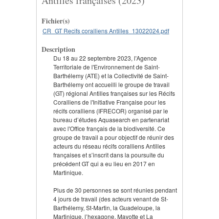
Antilles françaises (2023)
Fichier(s)
CR_GT Recifs coralliens Antilles_13022024.pdf
Description
Du 18 au 22 septembre 2023, l'Agence
Territoriale de l'Environnement de Saint-
Barthélemy (ATE) et la Collectivité de Saint-
Barthélemy ont accueilli le groupe de travail
(GT) régional Antilles françaises sur les Récifs
Coralliens de l'Initiative Française pour les
récifs coralliens (IFRECOR) organisé par le
bureau d’études Aquasearch en partenariat
avec l'Office français de la biodiversité. Ce
groupe de travail a pour objectif de réunir des
acteurs du réseau récifs coralliens Antilles
françaises et s’inscrit dans la poursuite du
précédent GT qui a eu lieu en 2017 en
Martinique.
Plus de 30 personnes se sont réunies pendant
4 jours de travail (des acteurs venant de St-
Barthélemy, St-Martin, la Guadeloupe, la
Martinique, l’hexagone, Mayotte et La