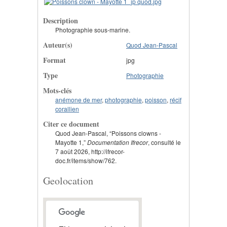
Description
Photographie sous-marine.
Auteur(s)
Quod Jean-Pascal
Format
jpg
Type
Photographie
Mots-clés
anémone de mer
,
photographie
,
poisson
,
récif
corallien
Citer ce document
Quod Jean-Pascal, “Poissons clowns -
Mayotte 1,”
Documentation Ifrecor
, consulté le
7 août 2026, http://ifrecor-
doc.fr/items/show/762.
Geolocation