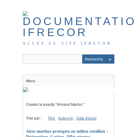
ACCES AU SITE IFRECOR
Menu
Creator is exactly "Armand Marion "
Trier par :
Titre
Auteur(s)
Date d'ajout
Aires marines protégées en milieu corallien :
Désignation, Gestion, Effet-réserve