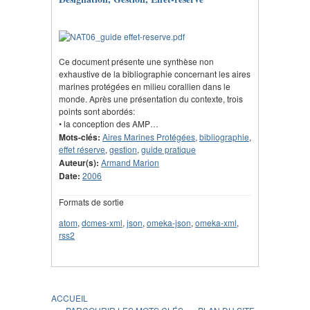
Ce document présente une synthèse non
exhaustive de la bibliographie concernant les aires
marines protégées en milieu corallien dans le
monde. Après une présentation du contexte, trois
points sont abordés:
• la conception des AMP…
Mots-clés:
Aires Marines Protégées
,
bibliographie
,
effet réserve
,
gestion
,
guide pratique
Auteur(s):
Armand Marion
Date:
2006
Formats de sortie
atom
,
dcmes-xml
,
json
,
omeka-json
,
omeka-xml
,
rss2
ACCUEIL