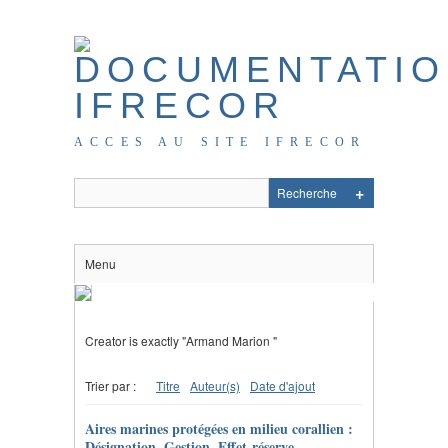
ACCES AU SITE IFRECOR
Menu
Creator is exactly "Armand Marion "
Trier par :
Titre
Auteur(s)
Date d'ajout
Aires marines protégées en milieu corallien :
Désignation, Gestion, Effet-réserve