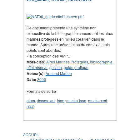
Ce document présente une synthèse non
exhaustive de la bibliographie concernant les aires
marines protégées en milieu corallien dans le
monde. Après une présentation du contexte, trois
points sont abordés:
• la conception des AMP…
Mots-clés:
Aires Marines Protégées
,
bibliographie
,
effet réserve
,
gestion
,
guide pratique
Auteur(s):
Armand Marion
Date:
2006
Formats de sortie
atom
,
dcmes-xml
,
json
,
omeka-json
,
omeka-xml
,
rss2
ACCUEIL