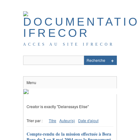
ACCES AU SITE IFRECOR
Menu
Creator is exactly "Delanssays Elise"
Trier par :
Titre
Auteur(s)
Date d'ajout
Compte-rendu de la mission effectuée à Bora
Bora du 3 au 8 mai 2004 avec le financement