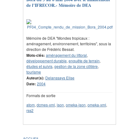
de l’IFRECOR.- Mémoire de DEA
Mémoire de DEA "Mondes tropicaux :
aménagement, environnement, territoires", sous la
direction de Frédéric Bessat.
Mots-clés:
aménagement du littoral
,
développement durable
,
enquête de terrain
,
études et suivis
,
gestion de la zone côtière
,
tourisme
Auteur(s):
Delanssays Elise
Date:
2004
Formats de sortie
atom
,
dcmes-xml
,
json
,
omeka-json
,
omeka-xml
,
rss2
ACCUEIL