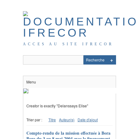
ACCES AU SITE IFRECOR
Menu
Creator is exactly "Delanssays Elise"
Trier par :
Titre
Auteur(s)
Date d'ajout
Compte-rendu de la mission effectuée à Bora
Bora du 3 au 8 mai 2004 avec le financement