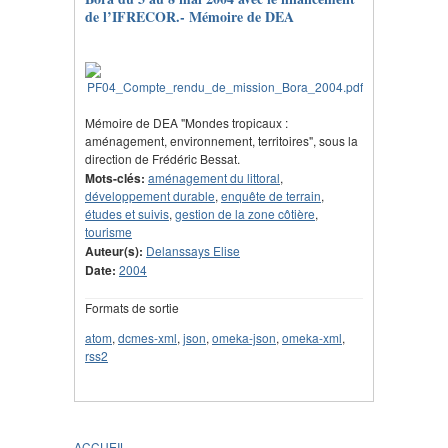
de l’IFRECOR.- Mémoire de DEA
Mémoire de DEA "Mondes tropicaux :
aménagement, environnement, territoires", sous la
direction de Frédéric Bessat.
Mots-clés:
aménagement du littoral
,
développement durable
,
enquête de terrain
,
études et suivis
,
gestion de la zone côtière
,
tourisme
Auteur(s):
Delanssays Elise
Date:
2004
Formats de sortie
atom
,
dcmes-xml
,
json
,
omeka-json
,
omeka-xml
,
rss2
ACCUEIL