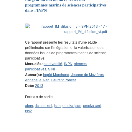
programmes marins de sciences participatives
dans l'INPN
Ce rapport présente les résultats d'une étude
préliminaire sur l'intégration et la valorisation des
données issues de programmes marins de science
participative.
Mots-clés:
biodiversité
,
INPN
,
siences
participatives
,
SINP
Auteur(s):
Ingrid Marchand, Jeanne de Mazières,
Annabelle Aish, Laurent Poncet
Date:
2013
Formats de sortie
atom
,
dcmes-xml
,
json
,
omeka-json
,
omeka-xml
,
rss2