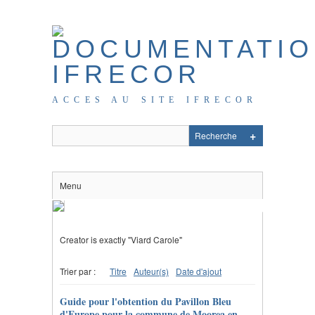
ACCES AU SITE IFRECOR
Menu
Creator is exactly "Viard Carole"
Trier par :
Titre
Auteur(s)
Date d'ajout
Guide pour l'obtention du Pavillon Bleu
d'Europe pour la commune de Moorea en