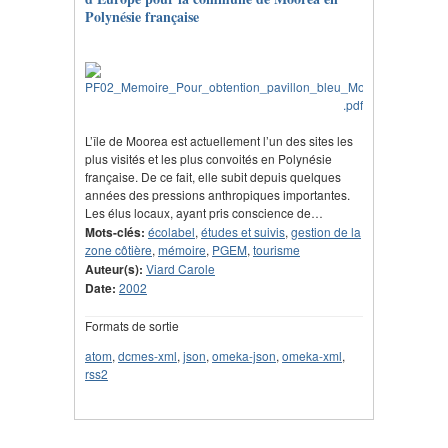
Polynésie française
L’île de Moorea est actuellement l’un des sites les
plus visités et les plus convoités en Polynésie
française. De ce fait, elle subit depuis quelques
années des pressions anthropiques importantes.
Les élus locaux, ayant pris conscience de…
Mots-clés:
écolabel
,
études et suivis
,
gestion de la
zone côtière
,
mémoire
,
PGEM
,
tourisme
Auteur(s):
Viard Carole
Date:
2002
Formats de sortie
atom
,
dcmes-xml
,
json
,
omeka-json
,
omeka-xml
,
rss2