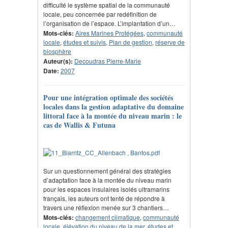
difficulté le système spatial de la communauté
locale, peu concernée par redéfinition de
l’organisation de l’espace. L’implantation d’un…
Mots-clés:
Aires Marines Protégées
,
communauté
locale
,
études et suivis
,
Plan de gestion
,
réserve de
biosphère
Auteur(s):
Decoudras Pierre-Marie
Date:
2007
Pour une intégration optimale des sociétés
locales dans la gestion adaptative du domaine
littoral face à la montée du niveau marin : le
cas de Wallis & Futuna
Sur un questionnement général des stratégies
d’adaptation face à la montée du niveau marin
pour les espaces insulaires isolés ultramarins
français, les auteurs ont tenté de répondre à
travers une réflexion menée sur 3 chantiers…
Mots-clés:
changement climatique
,
communauté
locale
,
élévation du niveau de la mer
,
études et