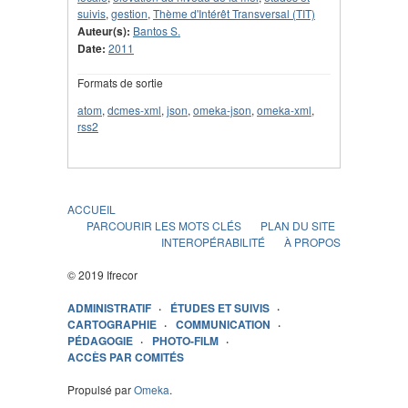
suivis
,
gestion
,
Thème d'Intérêt Transversal (TIT)
Auteur(s):
Bantos S.
Date:
2011
Formats de sortie
atom
,
dcmes-xml
,
json
,
omeka-json
,
omeka-xml
,
rss2
ACCUEIL
PARCOURIR LES MOTS CLÉS
PLAN DU SITE
INTEROPÉRABILITÉ
À PROPOS
© 2019 Ifrecor
ADMINISTRATIF
ÉTUDES ET SUIVIS
CARTOGRAPHIE
COMMUNICATION
PÉDAGOGIE
PHOTO-FILM
ACCÈS PAR COMITÉS
Propulsé par
Omeka
.