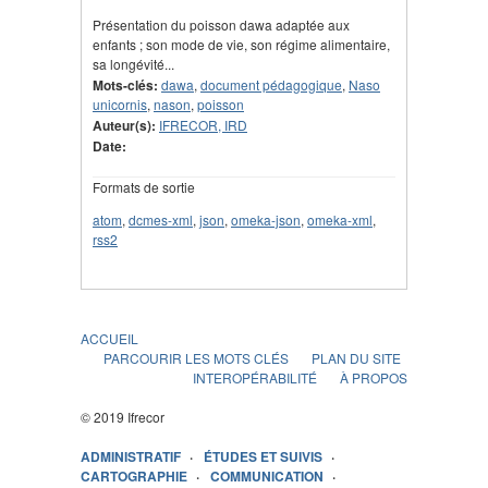
Présentation du poisson dawa adaptée aux
enfants ; son mode de vie, son régime alimentaire,
sa longévité...
Mots-clés:
dawa
,
document pédagogique
,
Naso
unicornis
,
nason
,
poisson
Auteur(s):
IFRECOR, IRD
Date:
Formats de sortie
atom
,
dcmes-xml
,
json
,
omeka-json
,
omeka-xml
,
rss2
ACCUEIL
PARCOURIR LES MOTS CLÉS
PLAN DU SITE
INTEROPÉRABILITÉ
À PROPOS
© 2019 Ifrecor
ADMINISTRATIF
ÉTUDES ET SUIVIS
CARTOGRAPHIE
COMMUNICATION