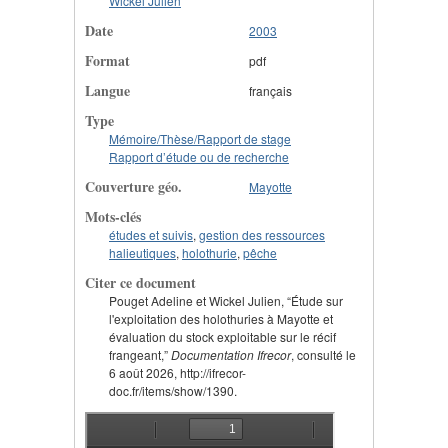
Wickel Julien
Date
2003
Format
pdf
Langue
français
Type
Mémoire/Thèse/Rapport de stage
Rapport d’étude ou de recherche
Couverture géo.
Mayotte
Mots-clés
études et suivis
,
gestion des ressources
halieutiques
,
holothurie
,
pêche
Citer ce document
Pouget Adeline et Wickel Julien, “Étude sur
l'exploitation des holothuries à Mayotte et
évaluation du stock exploitable sur le récif
frangeant,”
Documentation Ifrecor
, consulté le
6 août 2026, http://ifrecor-
doc.fr/items/show/1390.