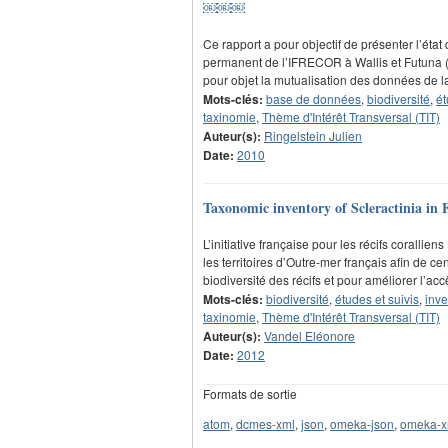
￼￼￼
Ce rapport a pour objectif de présenter l’éta
permanent de l’IFRECOR à Wallis et Futuna (m
pour objet la mutualisation des données de l
Mots-clés:
base de données
,
biodiversité
,
ét
taxinomie
,
Thème d'Intérêt Transversal (TIT)
Auteur(s):
Ringelstein Julien
Date:
2010
Taxonomic inventory of Scleractinia in F
L’initiative française pour les récifs coralli
les territoires d’Outre-mer français afin de ce
biodiversité des récifs et pour améliorer l’a
Mots-clés:
biodiversité
,
études et suivis
,
inve
taxinomie
,
Thème d'Intérêt Transversal (TIT)
Auteur(s):
Vandel Eléonore
Date:
2012
Formats de sortie
atom
,
dcmes-xml
,
json
,
omeka-json
,
omeka-x