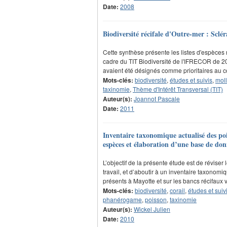
Date:
2008
Biodiversité récifale d'Outre-mer : Sclér
Cette synthèse présente les listes d'espèces 
cadre du TIT Biodiversité de l'IFRECOR de 20
avaient été désignés comme prioritaires au 
Mots-clés:
biodiversité
,
études et suivis
,
mol
taxinomie
,
Thème d'Intérêt Transversal (TIT)
Auteur(s):
Joannot Pascale
Date:
2011
Inventaire taxonomique actualisé des pois
espèces et élaboration d’une base de don
L’objectif de la présente étude est de révis
travail, et d’aboutir à un inventaire taxonom
présents à Mayotte et sur les bancs récifaux
Mots-clés:
biodiversité
,
corail
,
études et suiv
phanérogame
,
poisson
,
taxinomie
Auteur(s):
Wickel Julien
Date:
2010