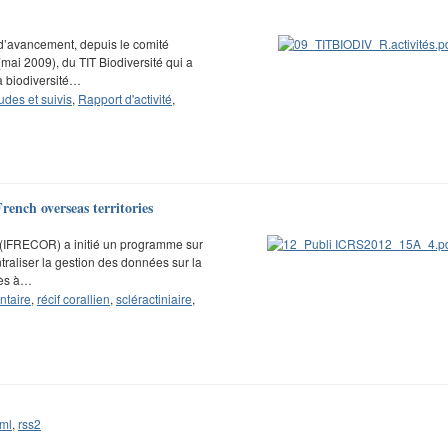
t d’avancement, depuis le comité
ai 2009), du TIT Biodiversité qui a
a biodiversité…
udes et suivis
,
Rapport d'activité
,
rench overseas territories
ens (IFRECOR) a initié un programme sur
ntraliser la gestion des données sur la
ccès à…
ntaire
,
récif corallien
,
scléractiniaire
,
ml
,
rss2