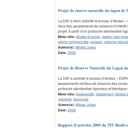
Projet de réserve naturelle du lagon de 
La DAF a donc sollicité le bureau d’études «
lieux des peuplements de poissons d’intérê
projet, à partir d’un protocole standardisé ri
Mots-clés:
études et suivis
,
gestion des ress
pêche commerciale
,
poisson
,
réserve naturel
Auteur(s):
Wickel Julien
Date:
2006
Projet de Réserve Naturelle du Lagon de
La DAF a sollicité le bureau d’études « ESPA
peuplements récifaux de chacune des zones d
protocole standardisé rigoureux et identiqu
Mots-clés:
biodiversité
,
classement
,
études e
naturelle
,
taxinomie
Auteur(s):
Wickel Julien
Date:
2006
Rapport d’activités 2009 du TIT Biodiver