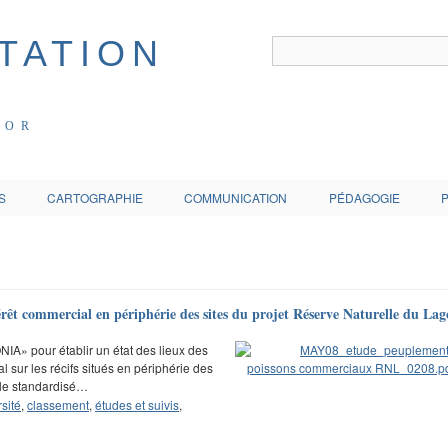
COR
S
CARTOGRAPHIE
COMMUNICATION
PÉDAGOGIE
rêt commercial en périphérie des sites du projet Réserve Naturelle du L
NIA» pour établir un état des lieux des
 sur les récifs situés en périphérie des
ole standardisé…
sité
,
classement
,
études et suivis
,