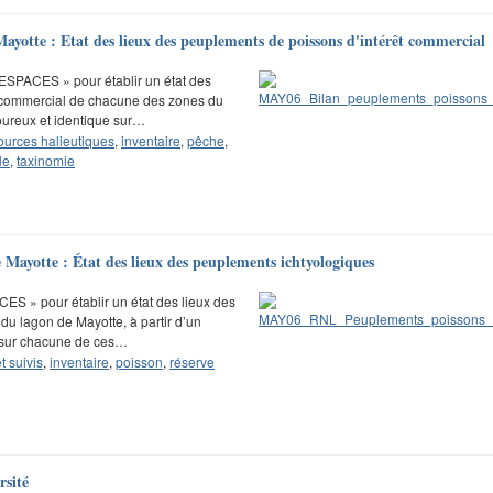
Mayotte : Etat des lieux des peuplements de poissons d'intérêt commercial
 ESPACES » pour établir un état des
t commercial de chacune des zones du
goureux et identique sur…
ources halieutiques
,
inventaire
,
pêche
,
le
,
taxinomie
 Mayotte : État des lieux des peuplements ichtyologiques
CES » pour établir un état des lieux des
u lagon de Mayotte, à partir d’un
e sur chacune de ces…
t suivis
,
inventaire
,
poisson
,
réserve
sité