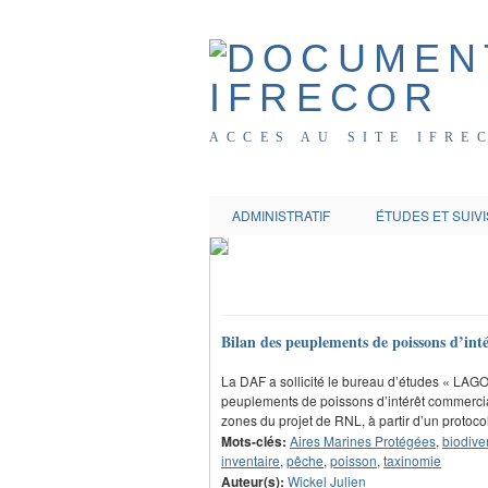
ACCES AU SITE IFRE
ADMINISTRATIF
ÉTUDES ET SUIVI
Bilan des peuplements de poissons d’inté
La DAF a sollicité le bureau d’études « LAGO
peuplements de poissons d’intérêt commercial
zones du projet de RNL, à partir d’un protoc
Mots-clés:
Aires Marines Protégées
,
biodiver
inventaire
,
pêche
,
poisson
,
taxinomie
Auteur(s):
Wickel Julien