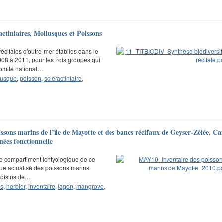
actiniaires, Mollusques et Poissons
récifales d'outre-mer établies dans le
08 à 2011, pour les trois groupes qui
comité national…
lusque
,
poisson
,
scléractiniaire
,
sons marins de l’île de Mayotte et des bancs récifaux de Geyser-Zélée, Ca
nées fonctionnelle
er le compartiment ichtyologique de ce
ique actualisé des poissons marins
 voisins de…
is
,
herbier
,
inventaire
,
lagon
,
mangrove
,